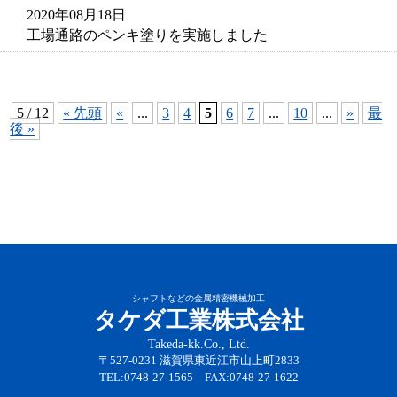
2020年08月18日
工場通路のペンキ塗りを実施しました
5 / 12
« 先頭
«
...
3
4
5
6
7
...
10
...
»
最
後 »
シャフトなどの金属精密機械加工
タケダ工業株式会社
Takeda-kk.Co., Ltd.
〒527-0231 滋賀県東近江市山上町2833
TEL:0748-27-1565 FAX:0748-27-1622