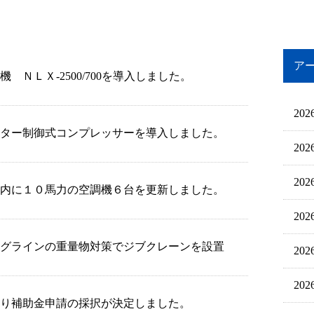
ア
機 ＮＬＸ-2500/700を導入しました。
20
ター制御式コンプレッサーを導入しました。
20
20
内に１０馬力の空調機６台を更新しました。
20
グラインの重量物対策でジブクレーンを設置
20
20
り補助金申請の採択が決定しました。