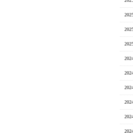
20
20
20
20
20
20
20
20
20
20