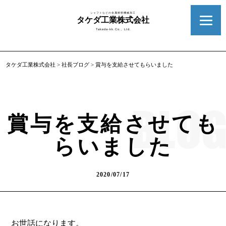
シャフトなどの金属精密機械加工
タケダ工業株式会社
Takeda-kk.Co., Ltd.
タケダ工業株式会社
>
社長ブログ
>
賞与を支給させてもらいました
賞与を支給させても
らいました
2020/07/17
お世話になります。