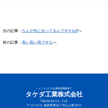
次の記事：
なんか性に合ってるんですかね⁈
へ
前の記事：
長い長い雨ですな
へ
シャフトなどの金属精密機械加工
タケダ工業株式会社
Takeda-kk.Co., Ltd.
〒527-0231 滋賀県東近江市山上町2833