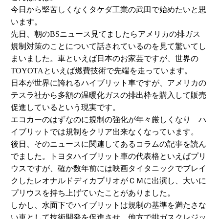
今日から堅苦しくなくタケダ工業の武田で始めたいと思
います。
先日、朝のBSニュース見てましたらアメリカの排ガス
規制対策のことについて話されているのを見て驚いてし
まいました。車といえば日本のお家芸ですが、世界の
TOYOTAといえば燃費技術で先端を走っています。
日本が世界に誇れるハイブリット車ですが、アメリカの
テスラ社から多額の温暖化ガスの排出枠を購入して販売
促進しているという現実です。
エコカーのはずなのに規制の強化が年々厳しくなり ハ
イブリットでは規制をクリア出来なくなっています。
後日、そのニュースに関連してあるコラムの記事を読ん
でました。トヨタハイブリット車の代表格といえばプリ
ウスですが、確か数年前には映画タイタニックでブレイ
クしたレオナルドディカプリオがＣＭに出演し、大いに
プリウスを持ち上げていたことがありました。
しかし、水面下でハイブリットは規制の基準を満たさな
い車として技術開発を促進させ、他方で排ガスクレジッ