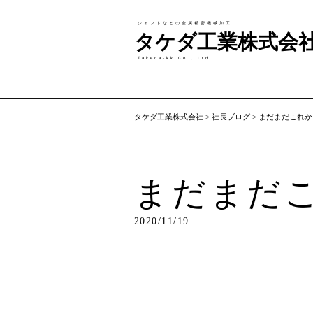
シャフトなどの金属精密機械加工
タケダ工業株式会
Takeda-kk.Co., Ltd.
タケダ工業株式会社
>
社長ブログ
>
まだまだこれか
まだまだ
2020/11/19