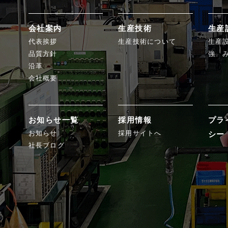
会社案内
生産技術
生産
代表挨拶
生産技術について
生産
品質方針
強 
沿革
会社概要
お知らせ一覧
採用情報
プラ
お知らせ
採用サイトへ
シー
社長ブログ