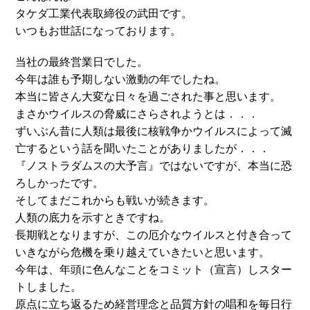
タケダ工業代表取締役の武田です。
いつもお世話になっております。
当社の最終営業日でした。
今年は誰も予期しない激動の年でしたね。
本当に皆さん大変な日々を過ごされた事と思います。
まさかウイルスの脅威にさらされようとは．．．
ずいぶん昔に人類は最後に核戦争かウイルスによって滅
亡するという話を聞いたことがありましたが．．．
『ノストラダムスの大予言』ではないですが、本当に恐
ろしかったです。
そしてまだこれからも戦いが続きます。
人類の底力を示すときですね。
長期戦となりますが、この厄介なウイルスと付き合って
いきながら危機を乗り越えていきたいと思います。
今年は、年頭に色んなことをコミット（宣言）しスター
トしました。
原点に立ち返るため経営理念と品質方針の唱和を毎日行