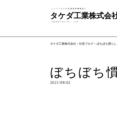
シャフトなどの金属精密機械加工
タケダ工業株式会
Takeda-kk.Co., Ltd.
タケダ工業株式会社
>
社長ブログ
>
ぼちぼち慣らし
ぼちぼち
2021/08/02