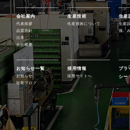
会社案内
生産技術
生産
代表挨拶
生産技術について
生産
品質方針
強 
沿革
会社概要
お知らせ一覧
採用情報
プラ
お知らせ
採用サイトへ
シー
社長ブログ