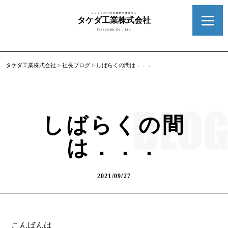
シャフトなどの金属精密機械加工
タケダ工業株式会社
Takeda-kk.Co., Ltd.
タケダ工業株式会社
>
社長ブログ
>
しばらくの間は．．．
しばらくの間
は．．．
2021/09/27
こんばんは