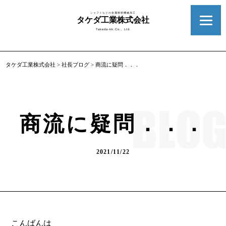
シャフトなどの金属精密機械加工
タケダ工業株式会社
Takeda-kk.Co., Ltd.
タケダ工業株式会社
>
社長ブログ
>
商流に疑問．．．
商流に疑問．．．
2021/11/22
こんばんは