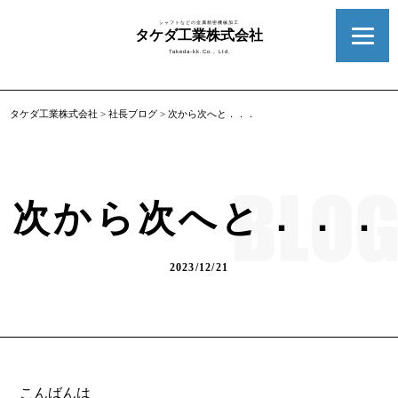
シャフトなどの金属精密機械加工
タケダ工業株式会社
Takeda-kk.Co., Ltd.
タケダ工業株式会社
>
社長ブログ
>
次から次へと．．．
次から次へと．．．
2023/12/21
こんばんは