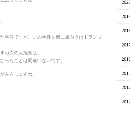
202
201
。
201
きた事件ですが、この事件を機に風向きはトランプ
201
すね次の大統領は。
201
なったことは間違いないです。
201
が左右しますね。
201
201