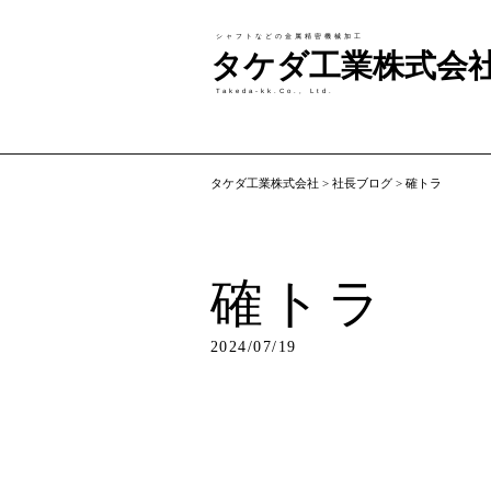
シャフトなどの金属精密機械加工
タケダ工業株式会
Takeda-kk.Co., Ltd.
タケダ工業株式会社
>
社長ブログ
>
確トラ
確トラ
2024/07/19