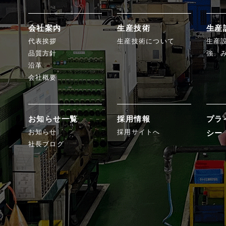
会社案内
生産技術
生産
代表挨拶
生産技術について
生産
品質方針
強 
沿革
会社概要
お知らせ一覧
採用情報
プラ
お知らせ
採用サイトへ
シー
社長ブログ