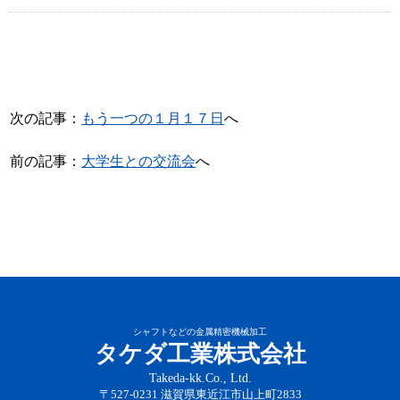
次の記事：
もう一つの１月１７日
へ
前の記事：
大学生との交流会
へ
シャフトなどの金属精密機械加工
タケダ工業株式会社
Takeda-kk.Co., Ltd.
〒527-0231 滋賀県東近江市山上町2833