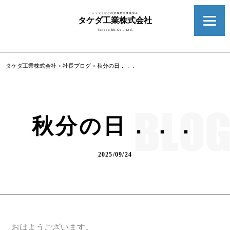
シャフトなどの金属精密機械加工
タケダ工業株式会社
Takeda-kk.Co., Ltd.
タケダ工業株式会社
>
社長ブログ
>
秋分の日．．．
秋分の日．．．
2025/09/24
おはようございます。