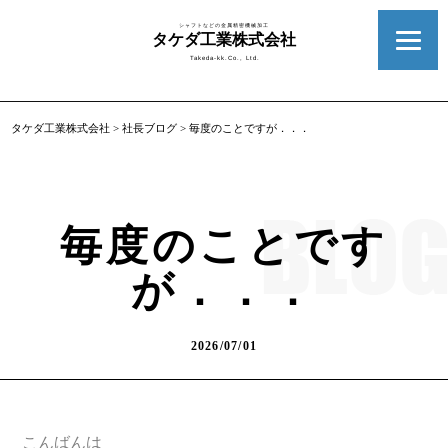
シャフトなどの金属精密機械加工
タケダ工業株式会社
Takeda-kk.Co., Ltd.
タケダ工業株式会社
>
社長ブログ
>
毎度のことですが．．．
毎度のことです
が．．．
2026/07/01
こんばんは