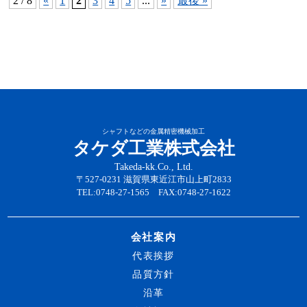
2 / 8
«
1
2
3
4
5
...
»
最後 »
シャフトなどの金属精密機械加工
タケダ工業株式会社
Takeda-kk.Co., Ltd.
〒527-0231 滋賀県東近江市山上町2833
TEL:0748-27-1565 FAX:0748-27-1622
会社案内
代表挨拶
品質方針
沿革