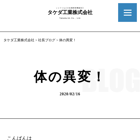
シャフトなどの金属精密機械加工
タケダ工業株式会社
Takeda-kk.Co., Ltd.
タケダ工業株式会社
>
社長ブログ
>
体の異変！
体の異変！
2020/02/16
こんばんは